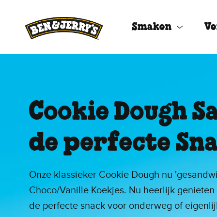
Ga naar de hoofdinhoud
Ga naar voettekst
Smaken
Ve
Cookie Dough S
de perfecte Sn
Onze klassieker Cookie Dough nu 'gesandwi
Choco/Vanille Koekjes. Nu heerlijk genieten 
de perfecte snack voor onderweg of eigenlij