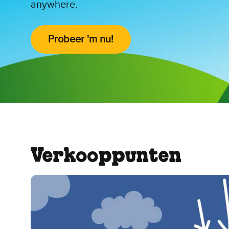
anywhere.
Probeer 'm nu!
Verkooppunten