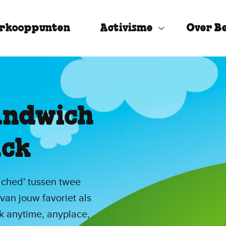
rkooppunten
Activisme
Over Be
andwich
ack
ched' tussen twee
van jouw favoriet als
k anytime, anyplace,